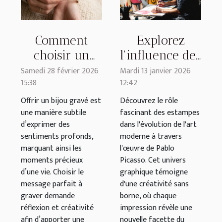
Comment
Explorez
choisir un
l'influence des
message
estampes dans
Samedi 28 février 2026
Mardi 13 janvier 2026
15:38
12:42
parfait pour
l'art moderne
un bijou gravé
par Pablo
Offrir un bijou gravé est
Découvrez le rôle
une manière subtile
fascinant des estampes
?
Picasso
d’exprimer des
dans l'évolution de l'art
sentiments profonds,
moderne à travers
marquant ainsi les
l'œuvre de Pablo
moments précieux
Picasso. Cet univers
d’une vie. Choisir le
graphique témoigne
message parfait à
d'une créativité sans
graver demande
borne, où chaque
réflexion et créativité
impression révèle une
afin d’apporter une
nouvelle facette du