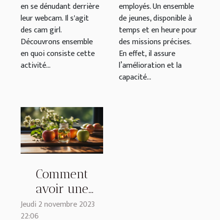
employés. Un ensemble
en se dénudant derrière
de jeunes, disponible à
leur webcam. Il s'agit
temps et en heure pour
des cam girl.
des missions précises.
Découvrons ensemble
En effet, il assure
en quoi consiste cette
l’amélioration et la
activité...
capacité...
Comment
avoir une
hygiène de vie
Jeudi 2 novembre 2023
22:06
irréprochable ?