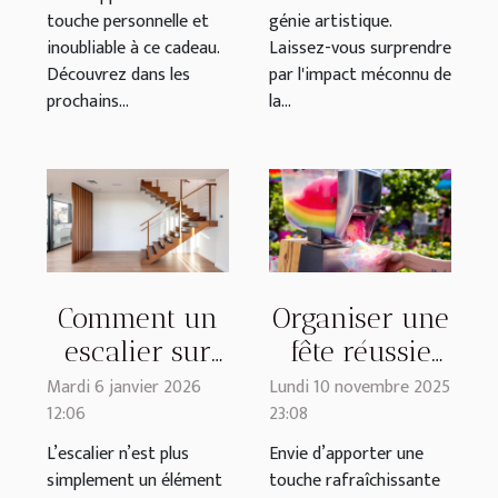
touche personnelle et
génie artistique.
inoubliable à ce cadeau.
Laissez-vous surprendre
Découvrez dans les
par l'impact méconnu de
prochains...
la...
Comment un
Organiser une
escalier sur
fête réussie
mesure
avec une
Mardi 6 janvier 2026
Lundi 10 novembre 2025
12:06
23:08
améliore-t-il
machine à
l’esthétique de
granita
L’escalier n’est plus
Envie d’apporter une
simplement un élément
touche rafraîchissante
votre maison