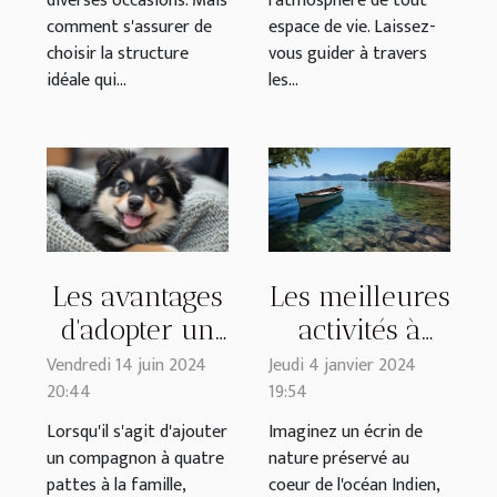
diverses occasions. Mais
l'atmosphère de tout
comment s'assurer de
espace de vie. Laissez-
choisir la structure
vous guider à travers
idéale qui...
les...
Les meilleures
Les avantages
activités à
d'adopter un
faire lors
chiot Pomsky
Jeudi 4 janvier 2024
Vendredi 14 juin 2024
19:54
20:44
d'une sortie
auprès d'un
en bateau à
élevage
Imaginez un écrin de
Lorsqu'il s'agit d'ajouter
nature préservé au
un compagnon à quatre
Mayotte
familial dédié
coeur de l'océan Indien,
pattes à la famille,