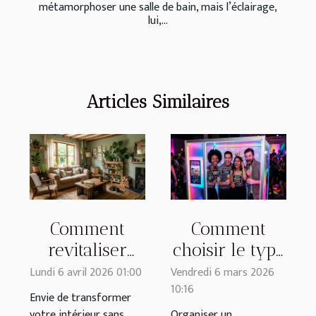
métamorphoser une salle de bain, mais l’éclairage,
lui,...
Articles Similaires
Comment
Comment
revitaliser
choisir le type
votre espace
de photobooth
Lundi 6 avril 2026 01:00
Vendredi 6 mars 2026
10:16
avec des
idéal pour
Envie de transformer
objets de
votre
votre intérieur sans
Organiser un