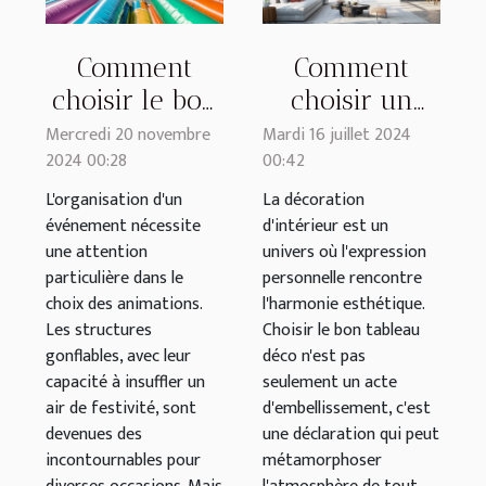
Comment
Comment
choisir le bon
choisir un
type de
tableau déco
Mercredi 20 novembre
Mardi 16 juillet 2024
2024 00:28
00:42
structure
qui
gonflable pour
transforme
L'organisation d'un
La décoration
événement nécessite
d'intérieur est un
votre
votre intérieur
une attention
univers où l'expression
événement
particulière dans le
personnelle rencontre
choix des animations.
l'harmonie esthétique.
Les structures
Choisir le bon tableau
gonflables, avec leur
déco n'est pas
capacité à insuffler un
seulement un acte
air de festivité, sont
d'embellissement, c'est
devenues des
une déclaration qui peut
incontournables pour
métamorphoser