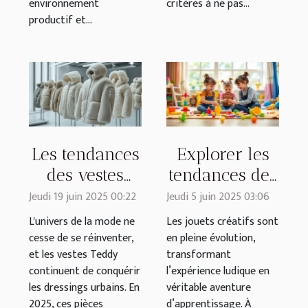
environnement
critères à ne pas...
productif et...
Les tendances
Explorer les
des vestes
tendances des
Teddy pour
jouets créatifs
Jeudi 19 juin 2025 00:22
Jeudi 5 juin 2025 03:06
2025 : styles
pour enfants
L'univers de la mode ne
Les jouets créatifs sont
et conseils
cesse de se réinventer,
en pleine évolution,
et les vestes Teddy
transformant
continuent de conquérir
l’expérience ludique en
les dressings urbains. En
véritable aventure
2025, ces pièces
d’apprentissage. À