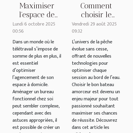
Maximiser
Comment
l'espace de
choisir le
travail chez
meilleur
Lundi 6 octobre 2025
Vendredi 29 août 2025
00:56
09:32
soi : conseils
bateau
pratiques et
amorceur
Dans un monde où le
L’univers de la pêche
télétravail s’impose de
évolue sans cesse,
astuces
pour vos
somme de plus en plus, il
offrant de nouvelles
sessions de
est essentiel
technologies pour
pêche ?
d’optimiser
optimiser chaque
l’agencement de son
session au bord de l’eau.
espace à domicile.
Choisir le bon bateau
Aménager un bureau
amorceur est devenu un
fonctionnel chez soi
enjeu majeur pour tout
peut sembler complexe,
passionné souhaitant
cependant avec des
maximiser ses chances
astuces appropriées, il
de réussite. Découvrez
est possible de créer un
dans cet article les