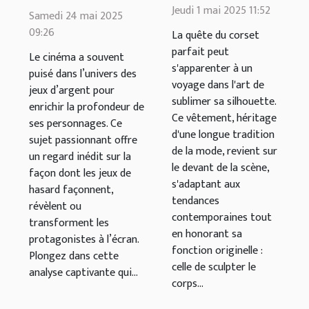
choisir un
Jeudi 1 mai 2025 11:52
jeux d'argent
Samedi 24 mai 2025
corset qui
09:26
et
La quête du corset
met en
parfait peut
développement
Le cinéma a souvent
s'apparenter à un
valeur
puisé dans l’univers des
de
voyage dans l'art de
jeux d’argent pour
personnages
sublimer sa silhouette.
enrichir la profondeur de
au cinéma
Ce vêtement, héritage
ses personnages. Ce
d'une longue tradition
sujet passionnant offre
de la mode, revient sur
un regard inédit sur la
le devant de la scène,
façon dont les jeux de
s'adaptant aux
hasard façonnent,
tendances
révèlent ou
contemporaines tout
transforment les
en honorant sa
protagonistes à l’écran.
fonction originelle :
Plongez dans cette
celle de sculpter le
analyse captivante qui...
corps...