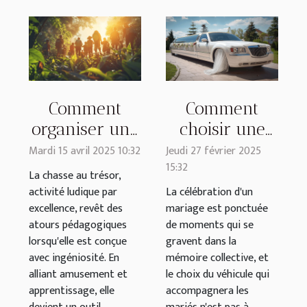
Comment
Comment
organiser une
choisir une
chasse au
limousine de
Mardi 15 avril 2025 10:32
Jeudi 27 février 2025
15:32
trésor
mariage pour
La chasse au trésor,
éducative
une
activité ludique par
La célébration d'un
excellence, revêt des
mariage est ponctuée
pour tous les
expérience
atours pédagogiques
de moments qui se
âges
inoubliable ?
lorsqu'elle est conçue
gravent dans la
avec ingéniosité. En
mémoire collective, et
alliant amusement et
le choix du véhicule qui
apprentissage, elle
accompagnera les