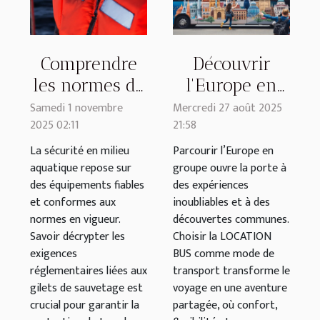
Comprendre
Découvrir
les normes de
l'Europe en
sécurité
groupe : optez
Samedi 1 novembre
Mercredi 27 août 2025
2025 02:11
21:58
obligatoires
pour la
pour les gilets
location bus
La sécurité en milieu
Parcourir l’Europe en
aquatique repose sur
groupe ouvre la porte à
de sauvetage
des équipements fiables
des expériences
et conformes aux
inoubliables et à des
normes en vigueur.
découvertes communes.
Savoir décrypter les
Choisir la LOCATION
exigences
BUS comme mode de
réglementaires liées aux
transport transforme le
gilets de sauvetage est
voyage en une aventure
crucial pour garantir la
partagée, où confort,