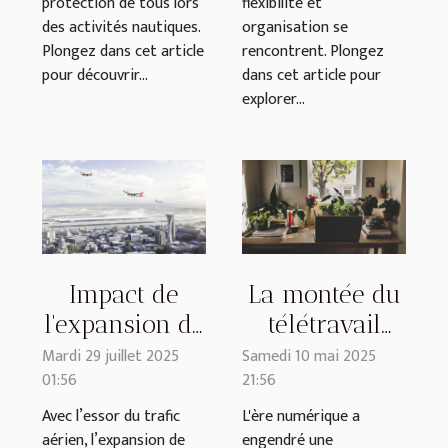
protection de tous lors
flexibilité et
des activités nautiques.
organisation se
Plongez dans cet article
rencontrent. Plongez
pour découvrir...
dans cet article pour
explorer...
Impact de
La montée du
l'expansion de
télétravail
l'aéroport de
implications
Mardi 29 juillet 2025
Samedi 10 mai 2025
01:56
21:56
Lyon sur les
pour
services de
l'économie
Avec l’essor du trafic
L'ère numérique a
aérien, l’expansion de
engendré une
transport
mondiale et