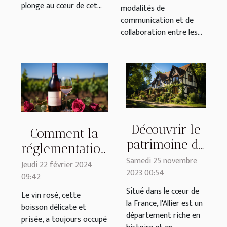
plonge au cœur de cet...
modalités de
communication et de
collaboration entre les...
Découvrir le
Comment la
patrimoine de
réglementation
l'Allier lors
Samedi 25 novembre
européenne
Jeudi 22 février 2024
2023 00:54
de votre
09:42
affecte la
séjour dans
Situé dans le cœur de
production de
Le vin rosé, cette
la France, l'Allier est un
un gîte de
boisson délicate et
vin rosé
département riche en
prisée, a toujours occupé
groupe