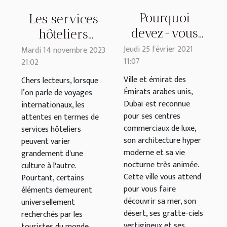
Pourquoi
Les services
devez-vous
hôteliers
visiter Dubaï ?
indispensables
Jeudi 25 février 2021
Mardi 14 novembre 2023
11:07
21:02
pour les
touristes
Ville et émirat des
Chers lecteurs, lorsque
Émirats arabes unis,
l’on parle de voyages
internationaux
Dubaï est reconnue
internationaux, les
pour ses centres
attentes en termes de
commerciaux de luxe,
services hôteliers
son architecture hyper
peuvent varier
moderne et sa vie
grandement d'une
nocturne très animée.
culture à l'autre.
Cette ville vous attend
Pourtant, certains
pour vous faire
éléments demeurent
découvrir sa mer, son
universellement
désert, ses gratte-ciels
recherchés par les
vertigineux et ses
touristes du monde