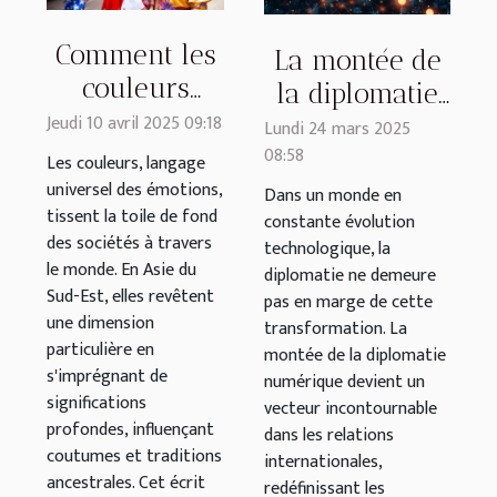
Comment les
La montée de
couleurs
la diplomatie
influencent
Jeudi 10 avril 2025 09:18
numérique et
Lundi 24 mars 2025
les coutumes
08:58
son rôle dans
Les couleurs, langage
et traditions
universel des émotions,
les relations
Dans un monde en
tissent la toile de fond
en Asie du
constante évolution
internationales
des sociétés à travers
technologique, la
Sud-Est
du 21e siècle
le monde. En Asie du
diplomatie ne demeure
Sud-Est, elles revêtent
pas en marge de cette
une dimension
transformation. La
particulière en
montée de la diplomatie
s'imprégnant de
numérique devient un
significations
vecteur incontournable
profondes, influençant
dans les relations
coutumes et traditions
internationales,
ancestrales. Cet écrit
redéfinissant les