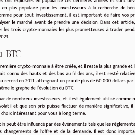
s ont explosées en popularité ces dernières années et sont de
 en plus populaire pour les investisseurs à la recherche de bén
omme pour tout investissement, il est important de faire vos p
alyser le marché avant de prendre une décision. Dans cet article
er les trois crypto-monnaies les plus prometteuses à trader pend
2023.
u BTC
première crypto-monnaie à être créée, et il reste la plus grande et l
 ait connu des hauts et des bas au fil des ans, il est resté relati
au record en 2021, atteignant un prix de plus de 60 000 dollars par 
me le graphe de l’évolution du BTC.
 par de nombreux investisseurs, et il est également utilisé comme
olatil et que son prix puisse fluctuer de manière significative, il
un choix intéressant pour vous à long terme.
oin peut être influencé par des événements tels que les réglement
es changements de l'offre et de la demande. Il est donc import