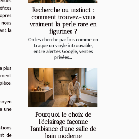
venues
éfices
Recherche ou instinct :
ropres
comment trouvez-vous
, nous
vraiment la perle rare en
ant la
figurines ?
On les cherche parfois comme on
traque un vinyle introuvable,
entre alertes Google, ventes
privées...
a plus
vement
pièce.
 moyen
 a une
Pourquoi le choix de
l’éclairage façonne
ations
l’ambiance d’une salle de
ant de
bain moderne