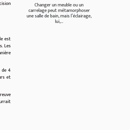
cision
Changer un meuble ou un
carrelage peut métamorphoser
une salle de bain, mais l’éclairage,
lui,...
le est
s. Les
nière
s de 4
urs et
preuve
urrait