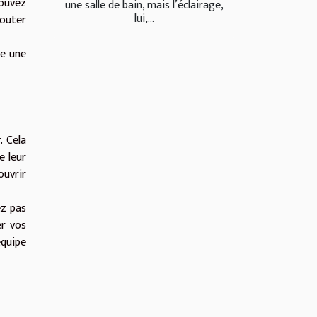
ouvez
une salle de bain, mais l’éclairage,
lui,...
jouter
me une
. Cela
e leur
ouvrir
ez pas
er vos
équipe