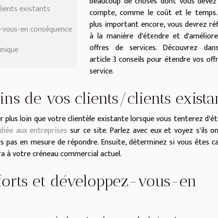
beaucoup de choses dont vous devez 
lients existants
compte, comme le coût et le temps.
plus important encore, vous devrez réf
z-vous-en conséquence
à la manière d'étendre et d'amélior
offres de services. Découvrez dan
unique
article 3 conseils pour étendre vos off
service.
ns de vos clients/clients exista
r plus loin que votre clientèle existante lorsque vous tenterez d'é
édiée aux entreprises
sur ce site. Parlez avec eux et voyez s'ils o
rs pas en mesure de répondre. Ensuite, déterminez si vous êtes c
ra à votre créneau commercial actuel.
 forts et développez-vous-en