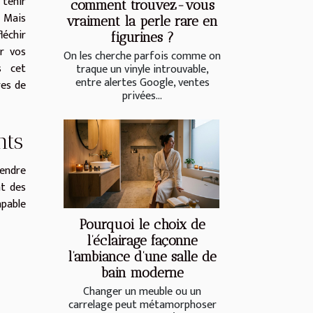
tenir
comment trouvez-vous
 Mais
vraiment la perle rare en
léchir
figurines ?
er vos
On les cherche parfois comme on
s cet
traque un vinyle introuvable,
entre alertes Google, ventes
res de
privées...
nts
tendre
nt des
apable
Pourquoi le choix de
l’éclairage façonne
l’ambiance d’une salle de
bain moderne
Changer un meuble ou un
carrelage peut métamorphoser