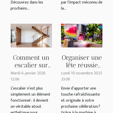
Découvrez dans les
par l'impact méconnu de
prochains...
la...
Comment un
Organiser une
escalier sur
fête réussie
mesure
avec une
Mardi 6 janvier 2026
Lundi 10 novembre 2025
12:06
23:08
améliore-t-il
machine à
l’esthétique de
granita
L’escalier n’est plus
Envie d’apporter une
simplement un élément
touche rafraîchissante
votre maison
fonctionnel : il devient
et originale à votre
?
un véritable atout
prochaine célébration ?
esthétique pour
Grâce à la machine à