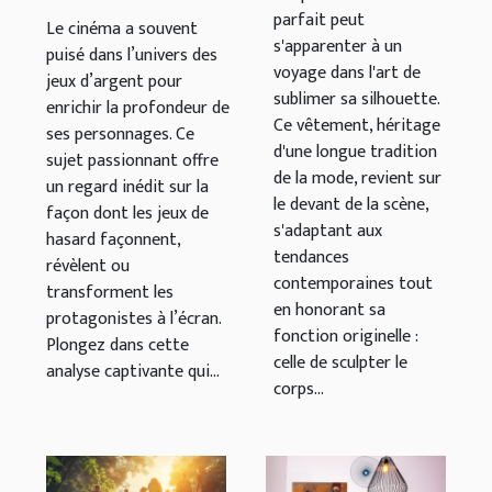
met en
parfait peut
développement
Le cinéma a souvent
s'apparenter à un
valeur
puisé dans l’univers des
de
voyage dans l'art de
jeux d’argent pour
personnages
sublimer sa silhouette.
enrichir la profondeur de
au cinéma
Ce vêtement, héritage
ses personnages. Ce
d'une longue tradition
sujet passionnant offre
de la mode, revient sur
un regard inédit sur la
le devant de la scène,
façon dont les jeux de
s'adaptant aux
hasard façonnent,
tendances
révèlent ou
contemporaines tout
transforment les
en honorant sa
protagonistes à l’écran.
fonction originelle :
Plongez dans cette
celle de sculpter le
analyse captivante qui...
corps...