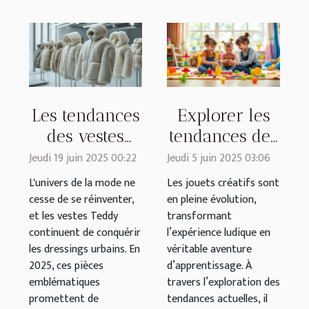
Les tendances
Explorer les
des vestes
tendances des
Teddy pour
jouets créatifs
Jeudi 19 juin 2025 00:22
Jeudi 5 juin 2025 03:06
2025 : styles
pour enfants
L'univers de la mode ne
Les jouets créatifs sont
et conseils
cesse de se réinventer,
en pleine évolution,
et les vestes Teddy
transformant
continuent de conquérir
l’expérience ludique en
les dressings urbains. En
véritable aventure
2025, ces pièces
d’apprentissage. À
emblématiques
travers l’exploration des
promettent de
tendances actuelles, il