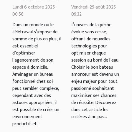
travail chez
meilleur
Lundi 6 octobre 2025
Vendredi 29 août 2025
00:56
09:32
soi : conseils
bateau
pratiques et
amorceur
Dans un monde où le
L’univers de la pêche
télétravail s’impose de
évolue sans cesse,
astuces
pour vos
somme de plus en plus, il
offrant de nouvelles
sessions de
est essentiel
technologies pour
pêche ?
d’optimiser
optimiser chaque
l’agencement de son
session au bord de l’eau.
espace à domicile.
Choisir le bon bateau
Aménager un bureau
amorceur est devenu un
fonctionnel chez soi
enjeu majeur pour tout
peut sembler complexe,
passionné souhaitant
cependant avec des
maximiser ses chances
astuces appropriées, il
de réussite. Découvrez
est possible de créer un
dans cet article les
environnement
critères à ne pas...
productif et...