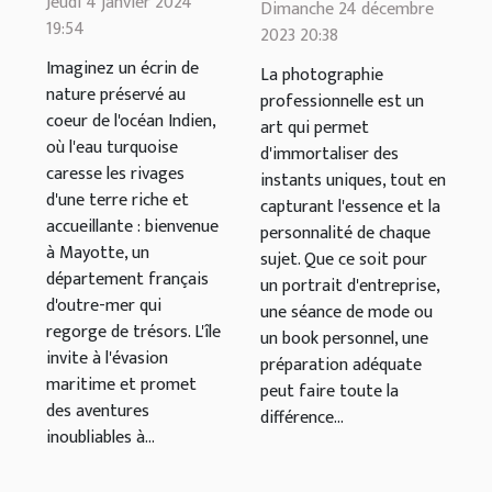
Jeudi 4 janvier 2024
une séance
Dimanche 24 décembre
19:54
faire lors
2023 20:38
photo
d'une sortie
Imaginez un écrin de
professionnelle
La photographie
nature préservé au
en bateau à
professionnelle est un
coeur de l'océan Indien,
art qui permet
Mayotte
où l'eau turquoise
d'immortaliser des
caresse les rivages
instants uniques, tout en
d'une terre riche et
capturant l'essence et la
accueillante : bienvenue
personnalité de chaque
à Mayotte, un
sujet. Que ce soit pour
département français
un portrait d'entreprise,
d'outre-mer qui
une séance de mode ou
regorge de trésors. L'île
un book personnel, une
invite à l'évasion
préparation adéquate
maritime et promet
peut faire toute la
des aventures
différence...
inoubliables à...