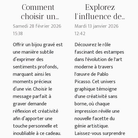
Comment
Explorez
choisir un
l'influence des
message
estampes dans
Samedi 28 février 2026
Mardi 13 janvier 2026
15:38
12:42
parfait pour
l'art moderne
un bijou gravé
par Pablo
Offrir un bijou gravé est
Découvrez le rôle
une manière subtile
fascinant des estampes
?
Picasso
d’exprimer des
dans l'évolution de l'art
sentiments profonds,
moderne à travers
marquant ainsi les
l'œuvre de Pablo
moments précieux
Picasso. Cet univers
d’une vie. Choisir le
graphique témoigne
message parfait à
d'une créativité sans
graver demande
borne, où chaque
réflexion et créativité
impression révèle une
afin d’apporter une
nouvelle facette du
touche personnelle et
génie artistique.
inoubliable à ce cadeau.
Laissez-vous surprendre