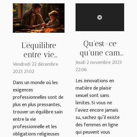
Qu’est-ce
L'équilibre
qu’une cam
entre vie
girl ?
Jeudi 2 novembre 2023
professionnelle
Vendredi 22 décembre
22:06
2023 21:02
et obligations
Les innovations en
religieuses
Dans un monde où les
matière de plaisir
exigences
pour les
sexuel sont sans
professionnelles sont de
parents
limites. Si vous ne
plus en plus pressantes,
musulmans
l’aviez encore jamais
trouver un équilibre sain
su, sachez qu’il existe
entre la vie
des femmes en ligne
professionnelle et les
qui peuvent vous
obligations religieuses