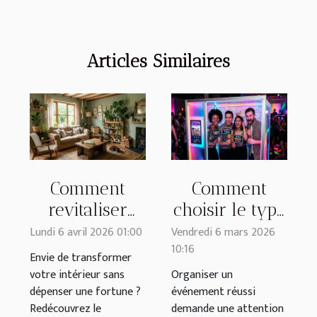
Articles Similaires
Comment
Comment
revitaliser
choisir le type
votre espace
de photobooth
Lundi 6 avril 2026 01:00
Vendredi 6 mars 2026
10:16
avec des
idéal pour
Envie de transformer
objets de
votre
votre intérieur sans
Organiser un
dépenser une fortune ?
événement réussi
récupération ?
événement ?
Redécouvrez le
demande une attention