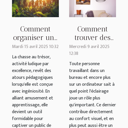
Comment
Comment
organiser une
trouver des
chasse au
abat-jours en
Mardi 15 avril 2025 10:32
Mercredi 9 avril 2025
12:38
trésor
métal à
La chasse au trésor,
éducative
adopter pour
activité ludique par
Toute personne
excellence, revêt des
travaillant dans un
pour tous les
mon bureau ?
atours pédagogiques
bureau et encore plus
âges
lorsqu'elle est conçue
sur un ordinateur sait à
avec ingéniosité. En
quel point l'éclairage
alliant amusement et
joue un rôle plus
apprentissage, elle
qu'important. Ce dernier
devient un outil
contribue directement
formidable pour
au confort visuel, et en
captiver un public de
plus peut aussi être un