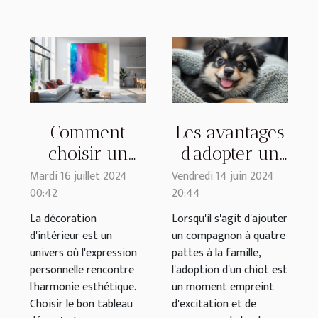
Comment
Les avantages
choisir un
d'adopter un
tableau déco
chiot Pomsky
Mardi 16 juillet 2024
Vendredi 14 juin 2024
00:42
20:44
qui
auprès d'un
transforme
élevage
La décoration
Lorsqu'il s'agit d'ajouter
d'intérieur est un
un compagnon à quatre
votre intérieur
familial dédié
univers où l'expression
pattes à la famille,
personnelle rencontre
l'adoption d'un chiot est
l'harmonie esthétique.
un moment empreint
Choisir le bon tableau
d'excitation et de