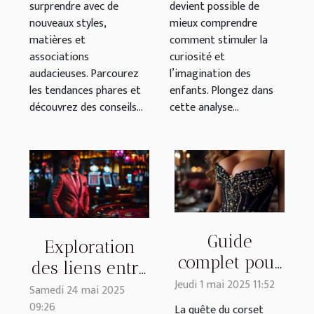
surprendre avec de
devient possible de
nouveaux styles,
mieux comprendre
matières et
comment stimuler la
associations
curiosité et
audacieuses. Parcourez
l’imagination des
les tendances phares et
enfants. Plongez dans
découvrez des conseils...
cette analyse...
Guide
Exploration
complet pour
des liens entre
choisir un
Jeudi 1 mai 2025 11:52
jeux d'argent
Samedi 24 mai 2025
corset qui
09:26
et
La quête du corset