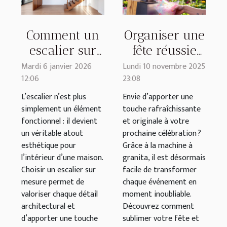
Comment un
Organiser une
escalier sur
fête réussie
mesure
avec une
Mardi 6 janvier 2026
Lundi 10 novembre 2025
12:06
23:08
améliore-t-il
machine à
l’esthétique de
granita
L’escalier n’est plus
Envie d’apporter une
simplement un élément
touche rafraîchissante
votre maison
fonctionnel : il devient
et originale à votre
?
un véritable atout
prochaine célébration ?
esthétique pour
Grâce à la machine à
l’intérieur d’une maison.
granita, il est désormais
Choisir un escalier sur
facile de transformer
mesure permet de
chaque événement en
valoriser chaque détail
moment inoubliable.
architectural et
Découvrez comment
d’apporter une touche
sublimer votre fête et