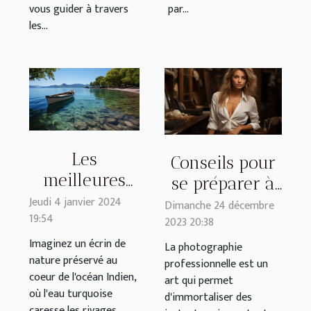
vous guider à travers
par...
les...
Les
Conseils pour
meilleures
se préparer à
activités à
Jeudi 4 janvier 2024
une séance
Dimanche 24 décembre
19:54
faire lors
2023 20:38
photo
d'une sortie
Imaginez un écrin de
professionnelle
La photographie
nature préservé au
en bateau à
professionnelle est un
coeur de l'océan Indien,
art qui permet
Mayotte
où l'eau turquoise
d'immortaliser des
caresse les rivages