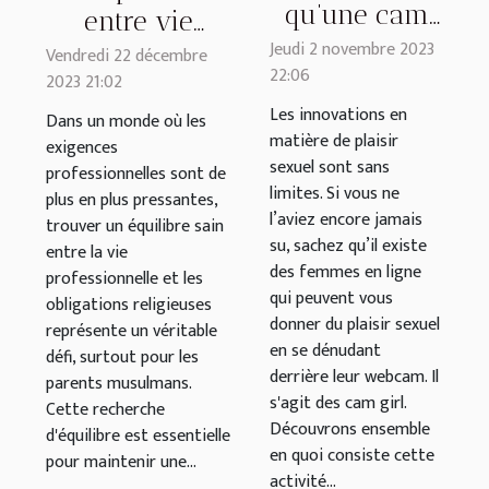
qu’une cam
entre vie
girl ?
Jeudi 2 novembre 2023
professionnelle
Vendredi 22 décembre
22:06
2023 21:02
et obligations
Les innovations en
religieuses
Dans un monde où les
matière de plaisir
exigences
pour les
sexuel sont sans
professionnelles sont de
parents
limites. Si vous ne
plus en plus pressantes,
musulmans
l’aviez encore jamais
trouver un équilibre sain
su, sachez qu’il existe
entre la vie
des femmes en ligne
professionnelle et les
qui peuvent vous
obligations religieuses
donner du plaisir sexuel
représente un véritable
en se dénudant
défi, surtout pour les
derrière leur webcam. Il
parents musulmans.
s'agit des cam girl.
Cette recherche
Découvrons ensemble
d'équilibre est essentielle
en quoi consiste cette
pour maintenir une...
activité...