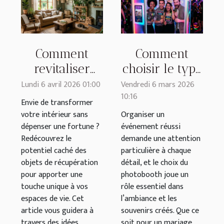
Comment
Comment
revitaliser
choisir le type
votre espace
de photobooth
Lundi 6 avril 2026 01:00
Vendredi 6 mars 2026
10:16
avec des
idéal pour
Envie de transformer
objets de
votre
votre intérieur sans
Organiser un
dépenser une fortune ?
événement réussi
récupération ?
événement ?
Redécouvrez le
demande une attention
potentiel caché des
particulière à chaque
objets de récupération
détail, et le choix du
pour apporter une
photobooth joue un
touche unique à vos
rôle essentiel dans
espaces de vie. Cet
l’ambiance et les
article vous guidera à
souvenirs créés. Que ce
travers des idées
soit pour un mariage,