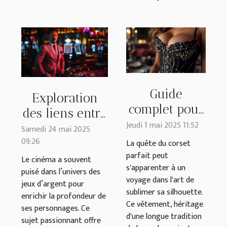
Guide
Exploration
complet pour
des liens entre
choisir un
Jeudi 1 mai 2025 11:52
jeux d'argent
Samedi 24 mai 2025
corset qui
09:26
et
La quête du corset
met en
parfait peut
développement
Le cinéma a souvent
s'apparenter à un
valeur
puisé dans l’univers des
de
voyage dans l'art de
jeux d’argent pour
personnages
sublimer sa silhouette.
enrichir la profondeur de
au cinéma
Ce vêtement, héritage
ses personnages. Ce
d'une longue tradition
sujet passionnant offre