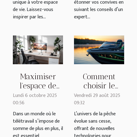
unique à votre espace
étonner vos convives en
de vie. Laissez-vous
suivant les conseils d’un
inspirer par les...
expert...
Maximiser
Comment
l'espace de
choisir le
travail chez
meilleur
Lundi 6 octobre 2025
Vendredi 29 août 2025
00:56
09:32
soi : conseils
bateau
pratiques et
amorceur
Dans un monde où le
L’univers de la pêche
télétravail s’impose de
évolue sans cesse,
astuces
pour vos
somme de plus en plus, il
offrant de nouvelles
sessions de
est essentiel
technologies pour