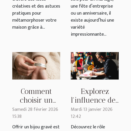
créatives et des astuces
une fête d’entreprise
pratiques pour
ou un anniversaire, il
métamorphoser votre
existe aujourd’hui une
maison grâce à...
variété
impressionnante...
Comment
Explorez
choisir un
l'influence des
message
estampes dans
Samedi 28 février 2026
Mardi 13 janvier 2026
15:38
12:42
parfait pour
l'art moderne
un bijou gravé
par Pablo
Offrir un bijou gravé est
Découvrez le rôle