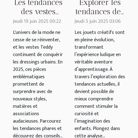
Les tendances
Explorer les
des vestes
tendances des
Teddy pour
jouets créatifs
Jeudi 19 juin 2025 00:22
Jeudi 5 juin 2025 03:06
2025 : styles
pour enfants
L'univers de la mode ne
Les jouets créatifs sont
et conseils
cesse de se réinventer,
en pleine évolution,
et les vestes Teddy
transformant
continuent de conquérir
l’expérience ludique en
les dressings urbains. En
véritable aventure
2025, ces pièces
d’apprentissage. À
emblématiques
travers l’exploration des
promettent de
tendances actuelles, il
surprendre avec de
devient possible de
nouveaux styles,
mieux comprendre
matières et
comment stimuler la
associations
curiosité et
audacieuses. Parcourez
l’imagination des
les tendances phares et
enfants. Plongez dans
découvrez des conseils...
cette analyse...