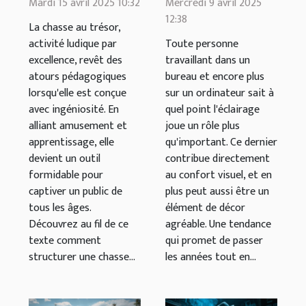
chasse au
abat-jours en
Mardi 15 avril 2025 10:32
Mercredi 9 avril 2025
12:38
trésor
métal à
La chasse au trésor,
éducative
adopter pour
activité ludique par
Toute personne
excellence, revêt des
travaillant dans un
pour tous les
mon bureau ?
atours pédagogiques
bureau et encore plus
âges
lorsqu'elle est conçue
sur un ordinateur sait à
avec ingéniosité. En
quel point l'éclairage
alliant amusement et
joue un rôle plus
apprentissage, elle
qu'important. Ce dernier
devient un outil
contribue directement
formidable pour
au confort visuel, et en
captiver un public de
plus peut aussi être un
tous les âges.
élément de décor
Découvrez au fil de ce
agréable. Une tendance
texte comment
qui promet de passer
structurer une chasse...
les années tout en...