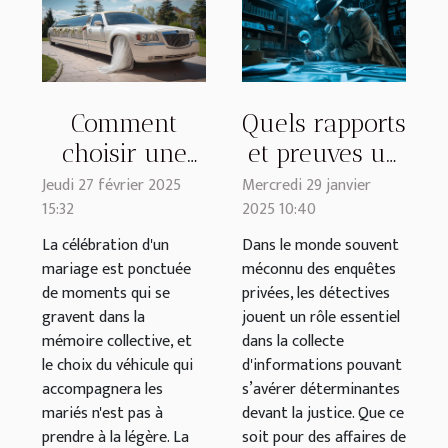
Comment
Quels rapports
choisir une
et preuves un
limousine de
détective privé
Jeudi 27 février 2025
Mercredi 29 janvier
15:32
2025 10:40
mariage pour
peut-il
une
fournir pour
La célébration d'un
Dans le monde souvent
mariage est ponctuée
méconnu des enquêtes
expérience
la justice ?
de moments qui se
privées, les détectives
inoubliable ?
gravent dans la
jouent un rôle essentiel
mémoire collective, et
dans la collecte
le choix du véhicule qui
d'informations pouvant
accompagnera les
s’avérer déterminantes
mariés n'est pas à
devant la justice. Que ce
prendre à la légère. La
soit pour des affaires de