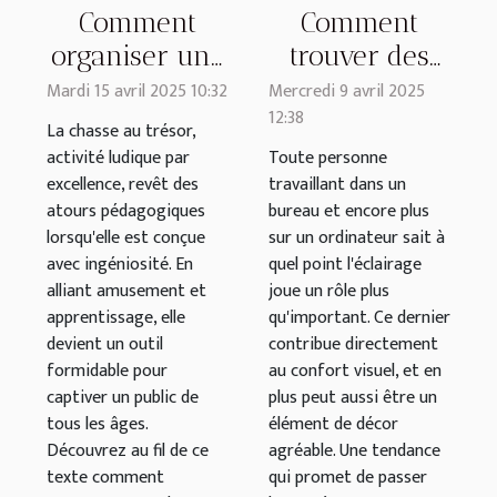
Comment
Comment
organiser une
trouver des
chasse au
abat-jours en
Mardi 15 avril 2025 10:32
Mercredi 9 avril 2025
12:38
trésor
métal à
La chasse au trésor,
éducative
adopter pour
activité ludique par
Toute personne
excellence, revêt des
travaillant dans un
pour tous les
mon bureau ?
atours pédagogiques
bureau et encore plus
âges
lorsqu'elle est conçue
sur un ordinateur sait à
avec ingéniosité. En
quel point l'éclairage
alliant amusement et
joue un rôle plus
apprentissage, elle
qu'important. Ce dernier
devient un outil
contribue directement
formidable pour
au confort visuel, et en
captiver un public de
plus peut aussi être un
tous les âges.
élément de décor
Découvrez au fil de ce
agréable. Une tendance
texte comment
qui promet de passer