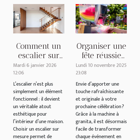
Comment un
Organiser une
escalier sur
fête réussie
mesure
avec une
Mardi 6 janvier 2026
Lundi 10 novembre 2025
12:06
23:08
améliore-t-il
machine à
l’esthétique de
granita
L’escalier n’est plus
Envie d’apporter une
simplement un élément
touche rafraîchissante
votre maison
fonctionnel : il devient
et originale à votre
?
un véritable atout
prochaine célébration ?
esthétique pour
Grâce à la machine à
l’intérieur d’une maison.
granita, il est désormais
Choisir un escalier sur
facile de transformer
mesure permet de
chaque événement en