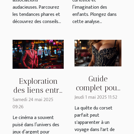
associations
curiosité et
audacieuses. Parcourez
l’imagination des
les tendances phares et
enfants. Plongez dans
découvrez des conseils...
cette analyse...
Guide
Exploration
complet pour
des liens entre
choisir un
Jeudi 1 mai 2025 11:52
jeux d'argent
Samedi 24 mai 2025
corset qui
09:26
et
La quête du corset
met en
parfait peut
développement
Le cinéma a souvent
s'apparenter à un
valeur
puisé dans l’univers des
de
voyage dans l'art de
jeux d’argent pour