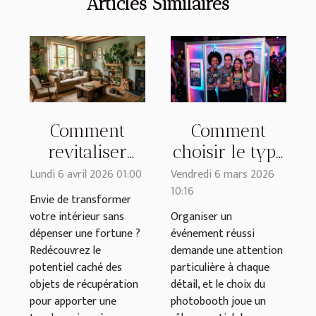
Articles Similaires
Comment
Comment
revitaliser
choisir le type
votre espace
de photobooth
Lundi 6 avril 2026 01:00
Vendredi 6 mars 2026
10:16
avec des
idéal pour
Envie de transformer
objets de
votre
votre intérieur sans
Organiser un
dépenser une fortune ?
événement réussi
récupération ?
événement ?
Redécouvrez le
demande une attention
potentiel caché des
particulière à chaque
objets de récupération
détail, et le choix du
pour apporter une
photobooth joue un