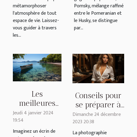
métamorphoser
Pomsky, mélange raffiné
l'atmosphère de tout
entre le Pomeranian et
espace de vie. Laissez-
le Husky, se distingue
vous guider à travers
par...
les...
Les
Conseils pour
meilleures
se préparer à
activités à
Jeudi 4 janvier 2024
une séance
Dimanche 24 décembre
19:54
faire lors
2023 20:38
photo
d'une sortie
Imaginez un écrin de
professionnelle
La photographie