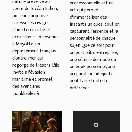
nature préservé au
en bateau à
professionnelle est un
coeur de l'océan Indien,
art qui permet
Mayotte
où l'eau turquoise
d'immortaliser des
caresse les rivages
instants uniques, tout en
d'une terre riche et
capturant l'essence et la
accueillante : bienvenue
personnalité de chaque
à Mayotte, un
sujet. Que ce soit pour
département français
un portrait d'entreprise,
d'outre-mer qui
une séance de mode ou
regorge de trésors. L'île
un book personnel, une
invite à l'évasion
préparation adéquate
maritime et promet
peut faire toute la
des aventures
différence...
inoubliables à...