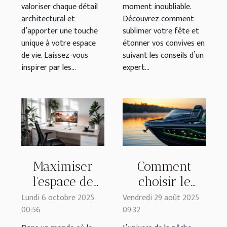
valoriser chaque détail
moment inoubliable.
architectural et
Découvrez comment
d’apporter une touche
sublimer votre fête et
unique à votre espace
étonner vos convives en
de vie. Laissez-vous
suivant les conseils d’un
inspirer par les...
expert...
Maximiser
Comment
l'espace de
choisir le
travail chez
meilleur
Lundi 6 octobre 2025
Vendredi 29 août 2025
00:56
09:32
soi : conseils
bateau