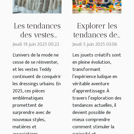
Les tendances
Explorer les
des vestes
tendances des
Teddy pour
jouets créatifs
Jeudi 19 juin 2025 00:22
Jeudi 5 juin 2025 03:06
2025 : styles
pour enfants
L'univers de la mode ne
Les jouets créatifs sont
et conseils
cesse de se réinventer,
en pleine évolution,
et les vestes Teddy
transformant
continuent de conquérir
l’expérience ludique en
les dressings urbains. En
véritable aventure
2025, ces pièces
d’apprentissage. À
emblématiques
travers l’exploration des
promettent de
tendances actuelles, il
surprendre avec de
devient possible de
nouveaux styles,
mieux comprendre
matières et
comment stimuler la