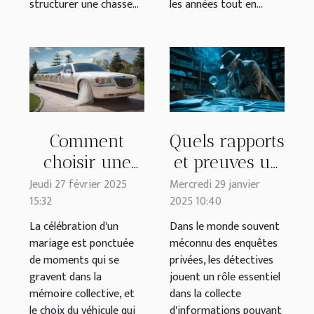
structurer une chasse...
les années tout en...
Comment
Quels rapports
choisir une
et preuves un
limousine de
détective privé
Jeudi 27 février 2025
Mercredi 29 janvier
15:32
2025 10:40
mariage pour
peut-il
une
fournir pour
La célébration d'un
Dans le monde souvent
mariage est ponctuée
méconnu des enquêtes
expérience
la justice ?
de moments qui se
privées, les détectives
inoubliable ?
gravent dans la
jouent un rôle essentiel
mémoire collective, et
dans la collecte
le choix du véhicule qui
d'informations pouvant