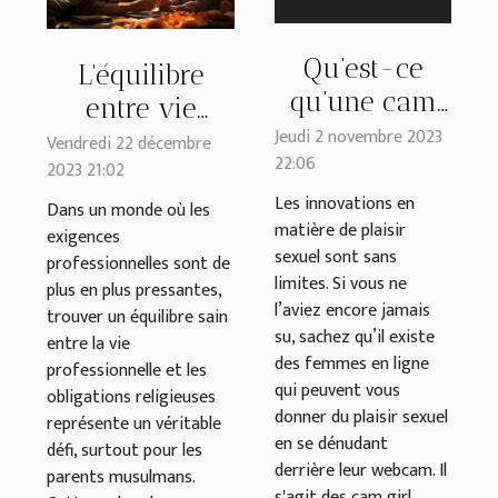
Qu’est-ce
L'équilibre
qu’une cam
entre vie
girl ?
Jeudi 2 novembre 2023
professionnelle
Vendredi 22 décembre
22:06
2023 21:02
et obligations
Les innovations en
religieuses
Dans un monde où les
matière de plaisir
exigences
pour les
sexuel sont sans
professionnelles sont de
parents
limites. Si vous ne
plus en plus pressantes,
musulmans
l’aviez encore jamais
trouver un équilibre sain
su, sachez qu’il existe
entre la vie
des femmes en ligne
professionnelle et les
qui peuvent vous
obligations religieuses
donner du plaisir sexuel
représente un véritable
en se dénudant
défi, surtout pour les
derrière leur webcam. Il
parents musulmans.
s'agit des cam girl.