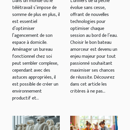
pratiques et
amorceur
Dans un monde où le
L’univers de la pêche
télétravail s’impose de
évolue sans cesse,
astuces
pour vos
somme de plus en plus, il
offrant de nouvelles
sessions de
est essentiel
technologies pour
pêche ?
d’optimiser
optimiser chaque
l’agencement de son
session au bord de l’eau.
espace à domicile.
Choisir le bon bateau
Aménager un bureau
amorceur est devenu un
fonctionnel chez soi
enjeu majeur pour tout
peut sembler complexe,
passionné souhaitant
cependant avec des
maximiser ses chances
astuces appropriées, il
de réussite. Découvrez
est possible de créer un
dans cet article les
environnement
critères à ne pas...
productif et...