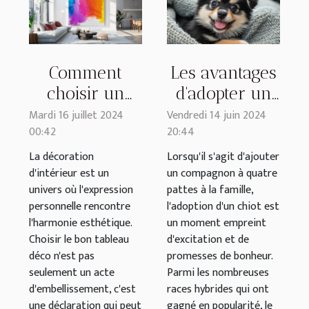
Comment
Les avantages
choisir un
d'adopter un
tableau déco
chiot Pomsky
Mardi 16 juillet 2024
Vendredi 14 juin 2024
00:42
20:44
qui
auprès d'un
transforme
élevage
La décoration
Lorsqu'il s'agit d'ajouter
d'intérieur est un
un compagnon à quatre
votre intérieur
familial dédié
univers où l'expression
pattes à la famille,
personnelle rencontre
l'adoption d'un chiot est
l'harmonie esthétique.
un moment empreint
Choisir le bon tableau
d'excitation et de
déco n'est pas
promesses de bonheur.
seulement un acte
Parmi les nombreuses
d'embellissement, c'est
races hybrides qui ont
une déclaration qui peut
gagné en popularité, le