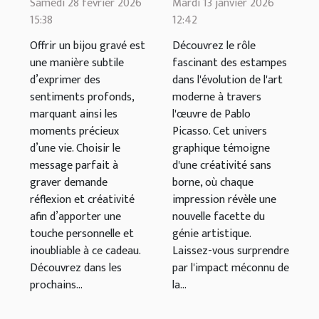
message
estampes dans
Samedi 28 février 2026
Mardi 13 janvier 2026
15:38
12:42
parfait pour
l'art moderne
un bijou gravé
par Pablo
Offrir un bijou gravé est
Découvrez le rôle
une manière subtile
fascinant des estampes
?
Picasso
d’exprimer des
dans l'évolution de l'art
sentiments profonds,
moderne à travers
marquant ainsi les
l'œuvre de Pablo
moments précieux
Picasso. Cet univers
d’une vie. Choisir le
graphique témoigne
message parfait à
d'une créativité sans
graver demande
borne, où chaque
réflexion et créativité
impression révèle une
afin d’apporter une
nouvelle facette du
touche personnelle et
génie artistique.
inoubliable à ce cadeau.
Laissez-vous surprendre
Découvrez dans les
par l'impact méconnu de
prochains...
la...