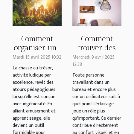
Comment
Comment
organiser une
trouver des
chasse au
abat-jours en
Mardi 15 avril 2025 10:32
Mercredi 9 avril 2025
12:38
trésor
métal à
La chasse au trésor,
éducative
adopter pour
activité ludique par
Toute personne
excellence, revêt des
travaillant dans un
pour tous les
mon bureau ?
atours pédagogiques
bureau et encore plus
âges
lorsqu'elle est conçue
sur un ordinateur sait à
avec ingéniosité. En
quel point l'éclairage
alliant amusement et
joue un rôle plus
apprentissage, elle
qu'important. Ce dernier
devient un outil
contribue directement
formidable pour
au confort visuel, et en