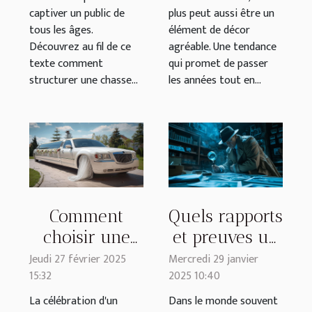
captiver un public de
plus peut aussi être un
tous les âges.
élément de décor
Découvrez au fil de ce
agréable. Une tendance
texte comment
qui promet de passer
structurer une chasse...
les années tout en...
Comment
Quels rapports
choisir une
et preuves un
limousine de
détective privé
Jeudi 27 février 2025
Mercredi 29 janvier
15:32
2025 10:40
mariage pour
peut-il
une
fournir pour
La célébration d'un
Dans le monde souvent