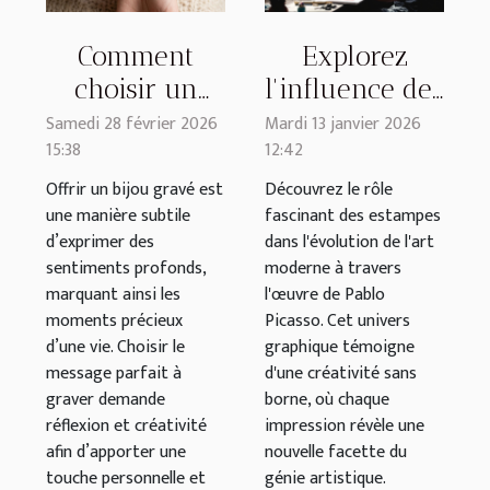
Comment
Explorez
choisir un
l'influence des
message
estampes dans
Samedi 28 février 2026
Mardi 13 janvier 2026
15:38
12:42
parfait pour
l'art moderne
un bijou gravé
par Pablo
Offrir un bijou gravé est
Découvrez le rôle
une manière subtile
fascinant des estampes
?
Picasso
d’exprimer des
dans l'évolution de l'art
sentiments profonds,
moderne à travers
marquant ainsi les
l'œuvre de Pablo
moments précieux
Picasso. Cet univers
d’une vie. Choisir le
graphique témoigne
message parfait à
d'une créativité sans
graver demande
borne, où chaque
réflexion et créativité
impression révèle une
afin d’apporter une
nouvelle facette du
touche personnelle et
génie artistique.