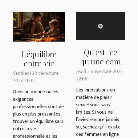
Qu’est-ce
L'équilibre
qu’une cam
entre vie
girl ?
Jeudi 2 novembre 2023
professionnelle
Vendredi 22 décembre
22:06
2023 21:02
et obligations
Les innovations en
religieuses
Dans un monde où les
matière de plaisir
exigences
pour les
sexuel sont sans
professionnelles sont de
parents
limites. Si vous ne
plus en plus pressantes,
musulmans
l’aviez encore jamais
trouver un équilibre sain
su, sachez qu’il existe
entre la vie
des femmes en ligne
professionnelle et les