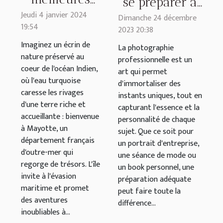
se préparer à
activités à
Jeudi 4 janvier 2024
une séance
Dimanche 24 décembre
19:54
faire lors
2023 20:38
photo
d'une sortie
Imaginez un écrin de
professionnelle
La photographie
nature préservé au
en bateau à
professionnelle est un
coeur de l'océan Indien,
art qui permet
Mayotte
où l'eau turquoise
d'immortaliser des
caresse les rivages
instants uniques, tout en
d'une terre riche et
capturant l'essence et la
accueillante : bienvenue
personnalité de chaque
à Mayotte, un
sujet. Que ce soit pour
département français
un portrait d'entreprise,
d'outre-mer qui
une séance de mode ou
regorge de trésors. L'île
un book personnel, une
invite à l'évasion
préparation adéquate
maritime et promet
peut faire toute la
des aventures
différence...
inoubliables à...