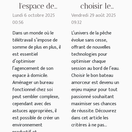
l'espace de
choisir le
travail chez
meilleur
Lundi 6 octobre 2025
Vendredi 29 août 2025
00:56
09:32
soi : conseils
bateau
pratiques et
amorceur
Dans un monde où le
L’univers de la pêche
télétravail s’impose de
évolue sans cesse,
astuces
pour vos
somme de plus en plus, il
offrant de nouvelles
sessions de
est essentiel
technologies pour
pêche ?
d’optimiser
optimiser chaque
l’agencement de son
session au bord de l’eau.
espace à domicile.
Choisir le bon bateau
Aménager un bureau
amorceur est devenu un
fonctionnel chez soi
enjeu majeur pour tout
peut sembler complexe,
passionné souhaitant
cependant avec des
maximiser ses chances
astuces appropriées, il
de réussite. Découvrez
est possible de créer un
dans cet article les
environnement
critères à ne pas...