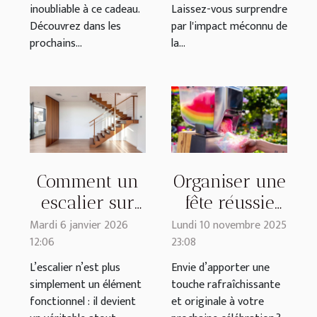
inoubliable à ce cadeau.
Laissez-vous surprendre
Découvrez dans les
par l'impact méconnu de
prochains...
la...
Comment un
Organiser une
escalier sur
fête réussie
mesure
avec une
Mardi 6 janvier 2026
Lundi 10 novembre 2025
12:06
23:08
améliore-t-il
machine à
l’esthétique de
granita
L’escalier n’est plus
Envie d’apporter une
simplement un élément
touche rafraîchissante
votre maison
fonctionnel : il devient
et originale à votre
?