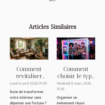
Articles Similaires
Comment
Comment
revitaliser
choisir le type
votre espace
de photobooth
Lundi 6 avril 2026 01:00
Vendredi 6 mars 2026
10:16
avec des
idéal pour
Envie de transformer
objets de
votre
votre intérieur sans
Organiser un
dépenser une fortune ?
événement réussi
récupération ?
événement ?