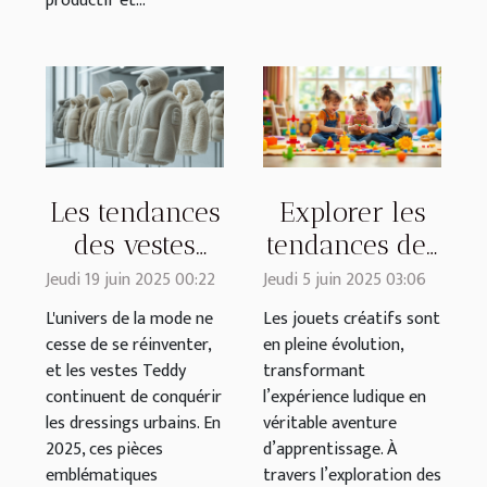
productif et...
Les tendances
Explorer les
des vestes
tendances des
Teddy pour
jouets créatifs
Jeudi 19 juin 2025 00:22
Jeudi 5 juin 2025 03:06
2025 : styles
pour enfants
L'univers de la mode ne
Les jouets créatifs sont
et conseils
cesse de se réinventer,
en pleine évolution,
et les vestes Teddy
transformant
continuent de conquérir
l’expérience ludique en
les dressings urbains. En
véritable aventure
2025, ces pièces
d’apprentissage. À
emblématiques
travers l’exploration des