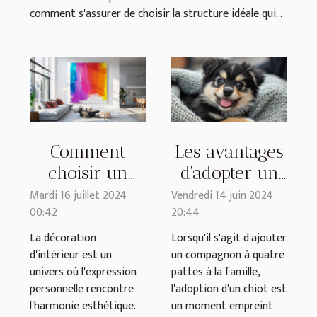
comment s'assurer de choisir la structure idéale qui...
Comment
Les avantages
choisir un
d'adopter un
tableau déco
chiot Pomsky
Mardi 16 juillet 2024
Vendredi 14 juin 2024
00:42
20:44
qui
auprès d'un
transforme
élevage
La décoration
Lorsqu'il s'agit d'ajouter
d'intérieur est un
un compagnon à quatre
votre intérieur
familial dédié
univers où l'expression
pattes à la famille,
personnelle rencontre
l'adoption d'un chiot est
l'harmonie esthétique.
un moment empreint