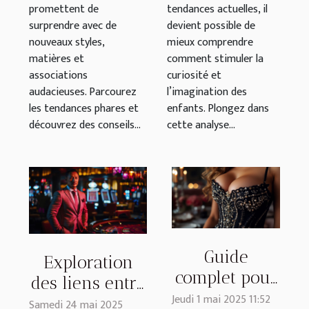
promettent de
tendances actuelles, il
surprendre avec de
devient possible de
nouveaux styles,
mieux comprendre
matières et
comment stimuler la
associations
curiosité et
audacieuses. Parcourez
l’imagination des
les tendances phares et
enfants. Plongez dans
découvrez des conseils...
cette analyse...
Guide
Exploration
complet pour
des liens entre
choisir un
Jeudi 1 mai 2025 11:52
jeux d'argent
Samedi 24 mai 2025