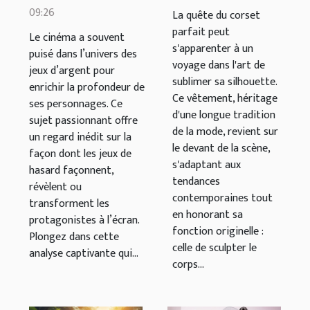
corset qui
09:26
et
La quête du corset
met en
parfait peut
développement
Le cinéma a souvent
s'apparenter à un
valeur
puisé dans l’univers des
de
voyage dans l'art de
jeux d’argent pour
personnages
sublimer sa silhouette.
enrichir la profondeur de
au cinéma
Ce vêtement, héritage
ses personnages. Ce
d'une longue tradition
sujet passionnant offre
de la mode, revient sur
un regard inédit sur la
le devant de la scène,
façon dont les jeux de
s'adaptant aux
hasard façonnent,
tendances
révèlent ou
contemporaines tout
transforment les
en honorant sa
protagonistes à l’écran.
fonction originelle :
Plongez dans cette
celle de sculpter le
analyse captivante qui...
corps...