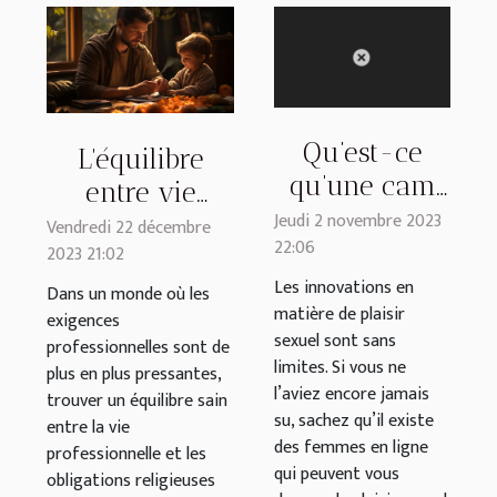
Qu’est-ce
L'équilibre
qu’une cam
entre vie
girl ?
Jeudi 2 novembre 2023
professionnelle
Vendredi 22 décembre
22:06
2023 21:02
et obligations
Les innovations en
religieuses
Dans un monde où les
matière de plaisir
exigences
pour les
sexuel sont sans
professionnelles sont de
parents
limites. Si vous ne
plus en plus pressantes,
musulmans
l’aviez encore jamais
trouver un équilibre sain
su, sachez qu’il existe
entre la vie
des femmes en ligne
professionnelle et les
qui peuvent vous
obligations religieuses