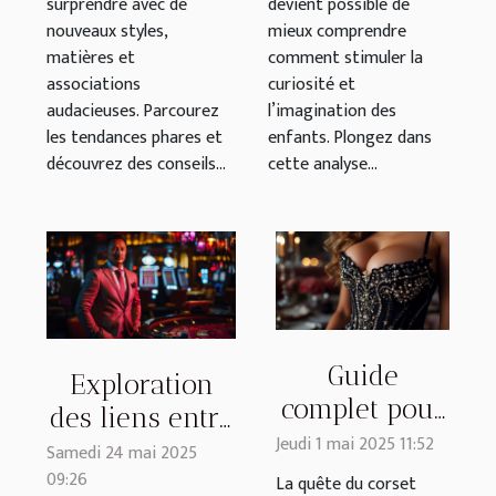
surprendre avec de
devient possible de
nouveaux styles,
mieux comprendre
matières et
comment stimuler la
associations
curiosité et
audacieuses. Parcourez
l’imagination des
les tendances phares et
enfants. Plongez dans
découvrez des conseils...
cette analyse...
Guide
Exploration
complet pour
des liens entre
choisir un
Jeudi 1 mai 2025 11:52
jeux d'argent
Samedi 24 mai 2025
corset qui
09:26
et
La quête du corset