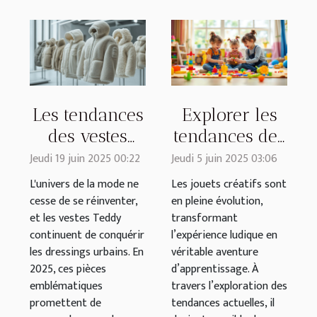
Les tendances
Explorer les
des vestes
tendances des
Teddy pour
jouets créatifs
Jeudi 19 juin 2025 00:22
Jeudi 5 juin 2025 03:06
2025 : styles
pour enfants
L'univers de la mode ne
Les jouets créatifs sont
et conseils
cesse de se réinventer,
en pleine évolution,
et les vestes Teddy
transformant
continuent de conquérir
l’expérience ludique en
les dressings urbains. En
véritable aventure
2025, ces pièces
d’apprentissage. À
emblématiques
travers l’exploration des
promettent de
tendances actuelles, il