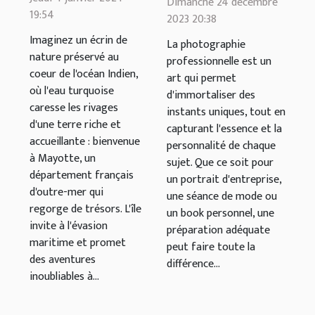
une séance
Dimanche 24 décembre
19:54
faire lors
2023 20:38
photo
d'une sortie
Imaginez un écrin de
professionnelle
La photographie
nature préservé au
en bateau à
professionnelle est un
coeur de l'océan Indien,
art qui permet
Mayotte
où l'eau turquoise
d'immortaliser des
caresse les rivages
instants uniques, tout en
d'une terre riche et
capturant l'essence et la
accueillante : bienvenue
personnalité de chaque
à Mayotte, un
sujet. Que ce soit pour
département français
un portrait d'entreprise,
d'outre-mer qui
une séance de mode ou
regorge de trésors. L'île
un book personnel, une
invite à l'évasion
préparation adéquate
maritime et promet
peut faire toute la
des aventures
différence...
inoubliables à...