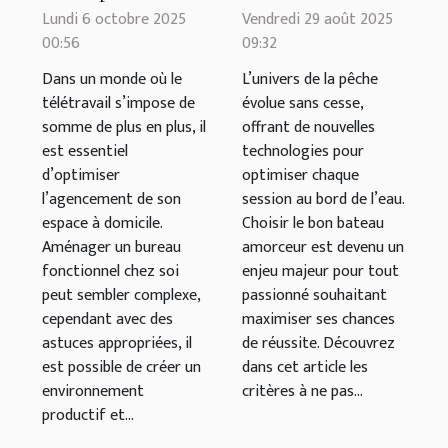
travail chez
meilleur
Lundi 6 octobre 2025
Vendredi 29 août 2025
00:56
09:32
soi : conseils
bateau
pratiques et
amorceur
Dans un monde où le
L’univers de la pêche
télétravail s’impose de
évolue sans cesse,
astuces
pour vos
somme de plus en plus, il
offrant de nouvelles
sessions de
est essentiel
technologies pour
pêche ?
d’optimiser
optimiser chaque
l’agencement de son
session au bord de l’eau.
espace à domicile.
Choisir le bon bateau
Aménager un bureau
amorceur est devenu un
fonctionnel chez soi
enjeu majeur pour tout
peut sembler complexe,
passionné souhaitant
cependant avec des
maximiser ses chances
astuces appropriées, il
de réussite. Découvrez
est possible de créer un
dans cet article les
environnement
critères à ne pas...
productif et...