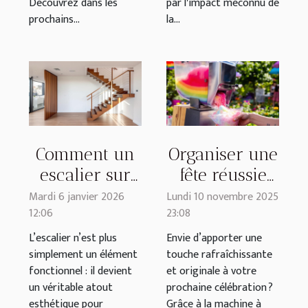
Découvrez dans les
par l'impact méconnu de
prochains...
la...
Comment un
Organiser une
escalier sur
fête réussie
mesure
avec une
Mardi 6 janvier 2026
Lundi 10 novembre 2025
12:06
23:08
améliore-t-il
machine à
l’esthétique de
granita
L’escalier n’est plus
Envie d’apporter une
simplement un élément
touche rafraîchissante
votre maison
fonctionnel : il devient
et originale à votre
?
un véritable atout
prochaine célébration ?
esthétique pour
Grâce à la machine à