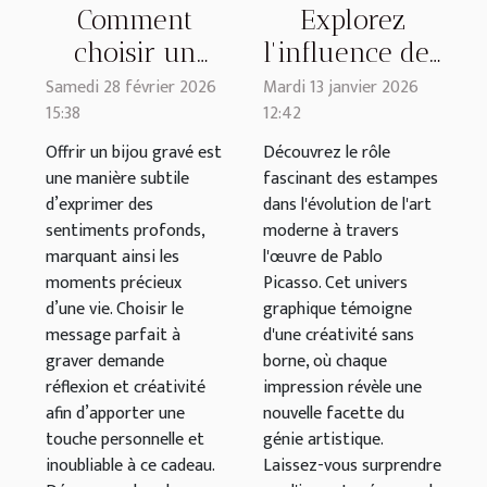
Comment
Explorez
choisir un
l'influence des
message
estampes dans
Samedi 28 février 2026
Mardi 13 janvier 2026
15:38
12:42
parfait pour
l'art moderne
un bijou gravé
par Pablo
Offrir un bijou gravé est
Découvrez le rôle
une manière subtile
fascinant des estampes
?
Picasso
d’exprimer des
dans l'évolution de l'art
sentiments profonds,
moderne à travers
marquant ainsi les
l'œuvre de Pablo
moments précieux
Picasso. Cet univers
d’une vie. Choisir le
graphique témoigne
message parfait à
d'une créativité sans
graver demande
borne, où chaque
réflexion et créativité
impression révèle une
afin d’apporter une
nouvelle facette du
touche personnelle et
génie artistique.
inoubliable à ce cadeau.
Laissez-vous surprendre