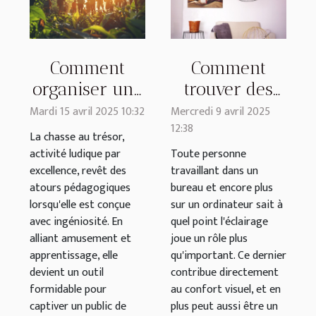
Comment
Comment
organiser une
trouver des
chasse au
abat-jours en
Mardi 15 avril 2025 10:32
Mercredi 9 avril 2025
12:38
trésor
métal à
La chasse au trésor,
éducative
adopter pour
activité ludique par
Toute personne
excellence, revêt des
travaillant dans un
pour tous les
mon bureau ?
atours pédagogiques
bureau et encore plus
âges
lorsqu'elle est conçue
sur un ordinateur sait à
avec ingéniosité. En
quel point l'éclairage
alliant amusement et
joue un rôle plus
apprentissage, elle
qu'important. Ce dernier
devient un outil
contribue directement
formidable pour
au confort visuel, et en
captiver un public de
plus peut aussi être un