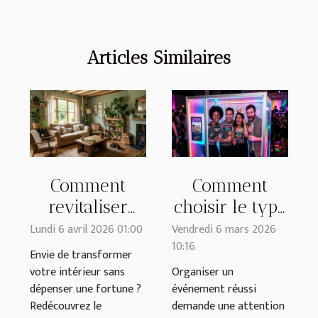
Articles Similaires
Comment
Comment
revitaliser
choisir le type
votre espace
de photobooth
Lundi 6 avril 2026 01:00
Vendredi 6 mars 2026
10:16
avec des
idéal pour
Envie de transformer
objets de
votre
votre intérieur sans
Organiser un
dépenser une fortune ?
événement réussi
récupération ?
événement ?
Redécouvrez le
demande une attention