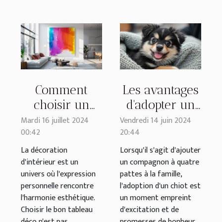
Comment
Les avantages
choisir un
d'adopter un
tableau déco
chiot Pomsky
Mardi 16 juillet 2024
Vendredi 14 juin 2024
00:42
20:44
qui
auprès d'un
transforme
élevage
La décoration
Lorsqu'il s'agit d'ajouter
d'intérieur est un
un compagnon à quatre
votre intérieur
familial dédié
univers où l'expression
pattes à la famille,
personnelle rencontre
l'adoption d'un chiot est
l'harmonie esthétique.
un moment empreint
Choisir le bon tableau
d'excitation et de
déco n'est pas
promesses de bonheur.