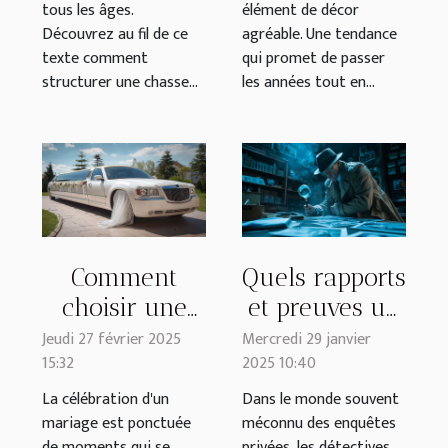
tous les âges.
élément de décor
Découvrez au fil de ce
agréable. Une tendance
texte comment
qui promet de passer
structurer une chasse...
les années tout en...
Comment
Quels rapports
choisir une
et preuves un
limousine de
détective privé
Jeudi 27 février 2025
Mercredi 29 janvier
15:32
2025 10:40
mariage pour
peut-il
une
fournir pour
La célébration d'un
Dans le monde souvent
mariage est ponctuée
méconnu des enquêtes
expérience
la justice ?
de moments qui se
privées, les détectives