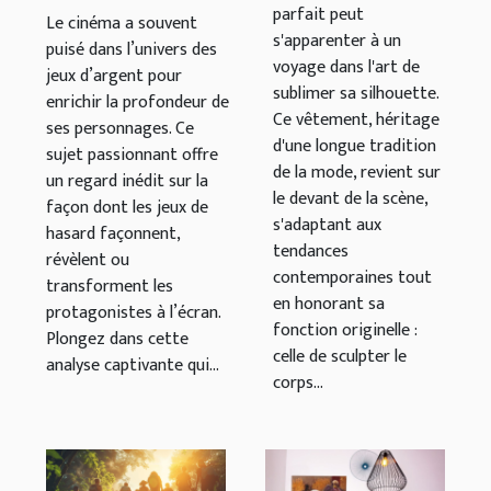
met en
parfait peut
développement
Le cinéma a souvent
s'apparenter à un
valeur
puisé dans l’univers des
de
voyage dans l'art de
jeux d’argent pour
personnages
sublimer sa silhouette.
enrichir la profondeur de
au cinéma
Ce vêtement, héritage
ses personnages. Ce
d'une longue tradition
sujet passionnant offre
de la mode, revient sur
un regard inédit sur la
le devant de la scène,
façon dont les jeux de
s'adaptant aux
hasard façonnent,
tendances
révèlent ou
contemporaines tout
transforment les
en honorant sa
protagonistes à l’écran.
fonction originelle :
Plongez dans cette
celle de sculpter le
analyse captivante qui...
corps...