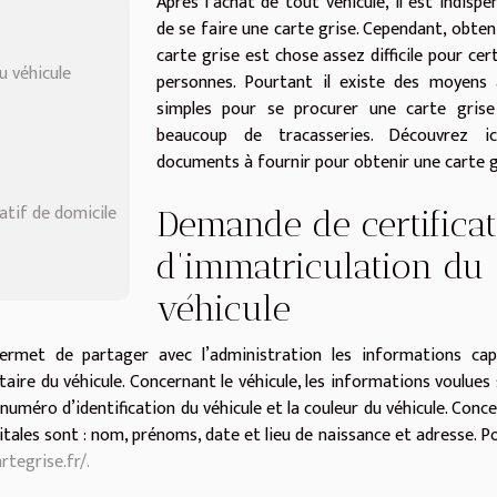
Après l’achat de tout véhicule, il est indispe
de se faire une carte grise. Cependant, obten
carte grise est chose assez difficile pour cer
u véhicule
personnes. Pourtant il existe des moyens 
simples pour se procurer une carte grise
beaucoup de tracasseries. Découvrez ic
documents à fournir pour obtenir une carte g
atif de domicile
Demande de certificat
d’immatriculation du
véhicule
permet de partager avec l’administration les informations cap
taire du véhicule. Concernant le véhicule, les informations voulues 
numéro d’identification du véhicule et la couleur du véhicule. Conc
pitales sont : nom, prénoms, date et lieu de naissance et adresse. P
rtegrise.fr/.