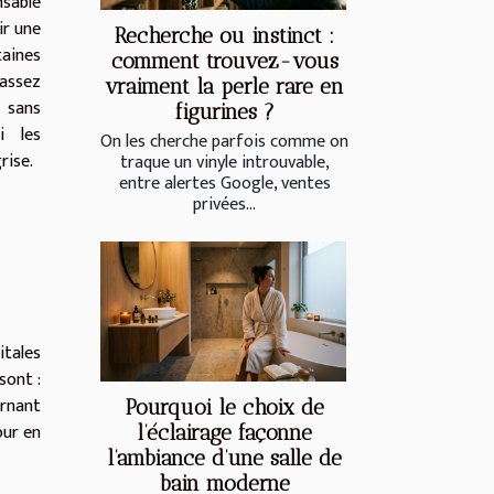
nsable
ir une
Recherche ou instinct :
taines
comment trouvez-vous
assez
vraiment la perle rare en
 sans
figurines ?
i les
On les cherche parfois comme on
rise.
traque un vinyle introuvable,
entre alertes Google, ventes
privées...
itales
sont :
ernant
Pourquoi le choix de
our en
l’éclairage façonne
l’ambiance d’une salle de
bain moderne