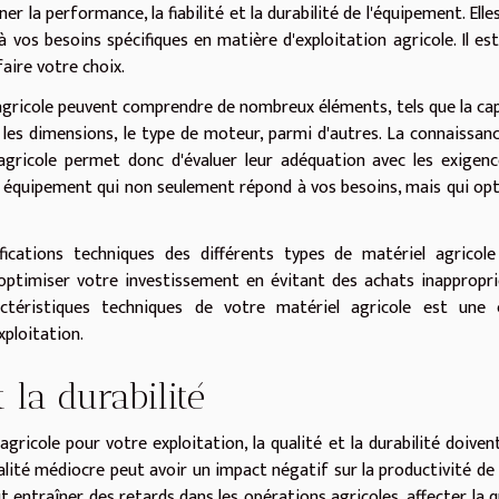
r la performance, la fiabilité et la durabilité de l'équipement. Elle
à vos besoins spécifiques en matière d'exploitation agricole. Il es
aire votre choix.
gricole peuvent comprendre de nombreux éléments, tels que la ca
, les dimensions, le type de moteur, parmi d'autres. La connaissan
agricole permet donc d'évaluer leur adéquation avec les exigen
un équipement qui non seulement répond à vos besoins, mais qui op
ications techniques des différents types de matériel agricole
d'optimiser votre investissement en évitant des achats inappropr
ractéristiques techniques de votre matériel agricole est une 
xploitation.
 la durabilité
agricole pour votre exploitation, la qualité et la durabilité doiven
lité médiocre peut avoir un impact négatif sur la productivité de
ut entraîner des retards dans les opérations agricoles, affecter la q