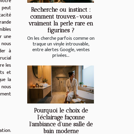
votre
i peut
Recherche ou instinct :
cacité
comment trouvez-vous
rande
vraiment la perle rare en
nibles
figurines ?
ir une
On les cherche parfois comme on
 nous
traque un vinyle introuvable,
entre alertes Google, ventes
der à
privées...
rucial
re les
nts et
ue la
, nous
omment
Pourquoi le choix de
l’éclairage façonne
l’ambiance d’une salle de
ation.
bain moderne