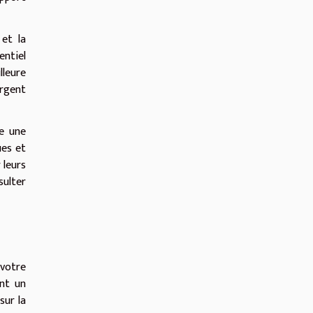
 et la
ntiel
lleure
argent
re une
ues et
 leurs
sulter
 votre
ent un
sur la