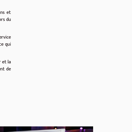
ons et
ors du
ervice
ce qui
 et la
ent de