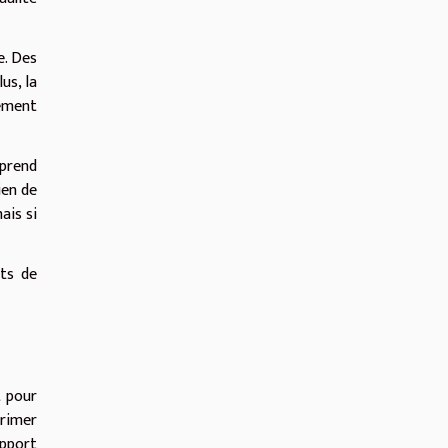
e. Des
us, la
lement
 prend
ien de
ais si
ûts de
t pour
primer
apport