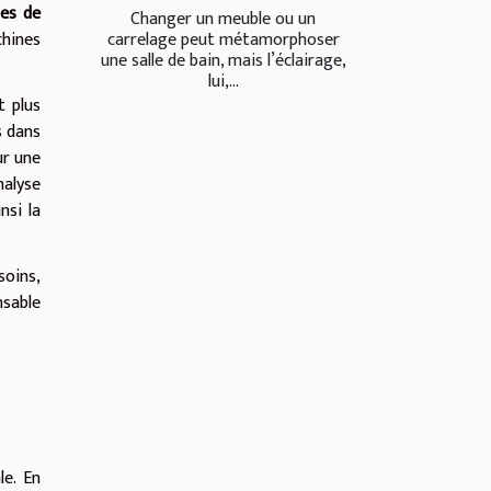
pes de
Changer un meuble ou un
hines
carrelage peut métamorphoser
une salle de bain, mais l’éclairage,
lui,...
t plus
s dans
ur une
nalyse
nsi la
soins,
nsable
le. En