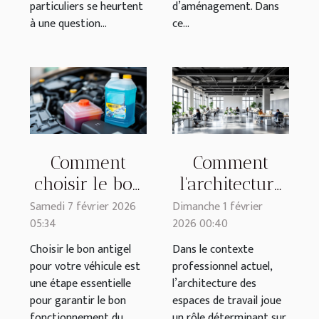
particuliers se heurtent
d’aménagement. Dans
à une question...
ce...
Comment
Comment
choisir le bon
l'architecture
antigel pour
influence-t-
Samedi 7 février 2026
Dimanche 1 février
05:34
2026 00:40
votre véhicule
elle la
?
productivité
Choisir le bon antigel
Dans le contexte
pour votre véhicule est
professionnel actuel,
en milieu de
une étape essentielle
l’architecture des
travail ?
pour garantir le bon
espaces de travail joue
fonctionnement du
un rôle déterminant sur