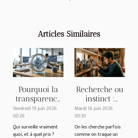
Articles Similaires
Pourquoi la
Recherche ou
transparence
instinct :
sur les tarifs
comment
Vendredi 19 juin 2026
Mardi 16 juin 2026
00:26
00:30
révolutionne
trouvez-vous
la confiance
vraiment la
Qui surveille vraiment
On les cherche parfois
quoi, et à quel prix ?
comme on traque un
dans le
perle rare en