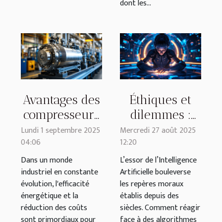
dont les...
Avantages des
Éthiques et
compresseurs
dilemmes :
à basse
comment
Lundi 1 septembre 2025
Mercredi 27 août 2025
04:06
12:20
pression dans
l'intelligence
les processus
artificielle
Dans un monde
L’essor de l’Intelligence
industriel en constante
Artificielle bouleverse
industriels
redéfinit-elle
évolution, l'efficacité
les repères moraux
nos valeurs ?
énergétique et la
établis depuis des
réduction des coûts
siècles. Comment réagir
sont primordiaux pour
face à des algorithmes