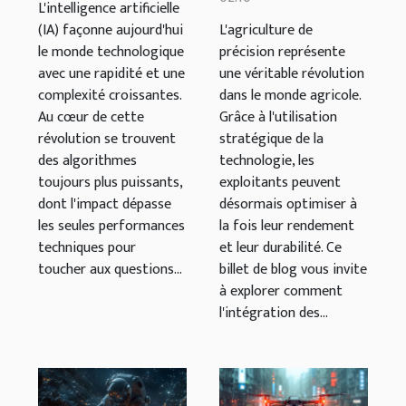
comprendre
technologie
L'intelligence artificielle
l'éthique
optimise
(IA) façonne aujourd'hui
L'agriculture de
le monde technologique
précision représente
derrière les
rendement et
avec une rapidité et une
une véritable révolution
algorithmes
durabilité
complexité croissantes.
dans le monde agricole.
Au cœur de cette
Grâce à l'utilisation
révolution se trouvent
stratégique de la
des algorithmes
technologie, les
toujours plus puissants,
exploitants peuvent
dont l'impact dépasse
désormais optimiser à
les seules performances
la fois leur rendement
techniques pour
et leur durabilité. Ce
toucher aux questions...
billet de blog vous invite
à explorer comment
l'intégration des...