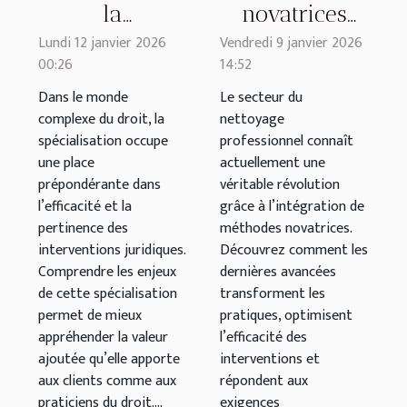
la
novatrices
spécialisation
dans le
Lundi 12 janvier 2026
Vendredi 9 janvier 2026
00:26
14:52
dans la
nettoyage
pratique
professionnel
Dans le monde
Le secteur du
complexe du droit, la
nettoyage
juridique
moderne
spécialisation occupe
professionnel connaît
une place
actuellement une
prépondérante dans
véritable révolution
l’efficacité et la
grâce à l’intégration de
pertinence des
méthodes novatrices.
interventions juridiques.
Découvrez comment les
Comprendre les enjeux
dernières avancées
de cette spécialisation
transforment les
permet de mieux
pratiques, optimisent
appréhender la valeur
l’efficacité des
ajoutée qu’elle apporte
interventions et
aux clients comme aux
répondent aux
praticiens du droit....
exigences