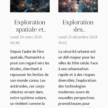
Exploration
Exploration
spatiale et
des
minière Les
technologies
Lundi 24 mars 2025
Lundi 23 décembre 2024
00:48
19:42
astéroïdes
modernes
comme
pour
Depuis l'aube de l'ère
La sécurité urbaine est
spatiale, l'humanité a
un défi majeur pour les
prochaine
renforcer la
posé son regard vers les
villes du XXIe siècle. Face
frontière
sécurité
étoiles, cherchant à
à une urbanisation
économique
urbaine
repousser les limites de
rapide et à des risques
son monde connu. Les
diversifiés, l'exploration
astéroïdes, ces corps
des technologies
célestes errant dans
modernes ouvre de
notre système solaire,
nouvelles perspectives
se révèlent comme la
prometteuses pour