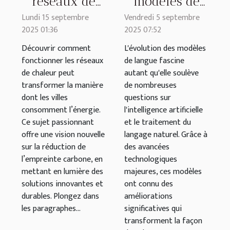
réseaux de
modèles de
chaleur
langue :
Lundi 15 septembre
Vendredi 5 septembre
2025 01:36
2025 07:52
aident-ils à
analyse des
réduire
améliorations
Découvrir comment
L'évolution des modèles
fonctionner les réseaux
de langue fascine
l'empreinte
et des
de chaleur peut
autant qu'elle soulève
carbone ?
innovations
transformer la manière
de nombreuses
dont les villes
questions sur
consomment l’énergie.
l'intelligence artificielle
Ce sujet passionnant
et le traitement du
offre une vision nouvelle
langage naturel. Grâce à
sur la réduction de
des avancées
l’empreinte carbone, en
technologiques
mettant en lumière des
majeures, ces modèles
solutions innovantes et
ont connu des
durables. Plongez dans
améliorations
les paragraphes...
significatives qui
transforment la façon