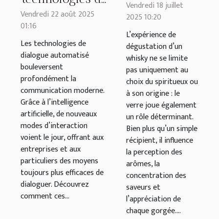
verre
Vendredi 18 juillet
dialogue
Vendredi 22 août 2025
2025 10:20
influence-t-
01:16
automatisé
il votre
L’expérience de
révolutionnent-
Les technologies de
dégustation d’un
expérience
dialogue automatisé
elles la
whisky ne se limite
du whisky ?
bouleversent
pas uniquement au
communication
profondément la
choix du spiritueux ou
?
communication moderne.
à son origine : le
Grâce à l’intelligence
verre joue également
artificielle, de nouveaux
un rôle déterminant.
modes d’interaction
Bien plus qu’un simple
voient le jour, offrant aux
récipient, il influence
entreprises et aux
la perception des
particuliers des moyens
arômes, la
toujours plus efficaces de
concentration des
dialoguer. Découvrez
saveurs et
comment ces...
l’appréciation de
chaque gorgée....