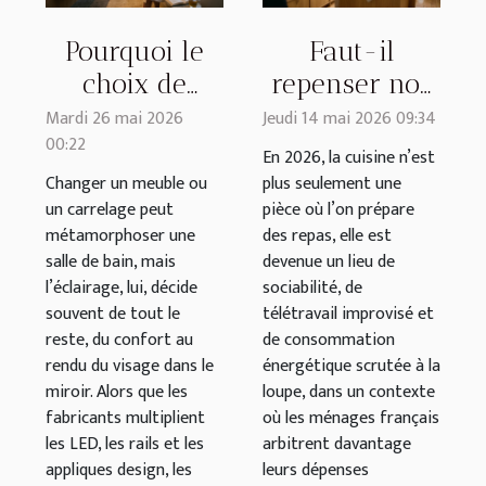
Pourquoi le
Faut-il
choix de
repenser nos
l’éclairage
cuisines à
Mardi 26 mai 2026
Jeudi 14 mai 2026 09:34
00:22
façonne
l’aune du
En 2026, la cuisine n’est
l’ambiance
design
Changer un meuble ou
plus seulement une
un carrelage peut
pièce où l’on prépare
d’une salle de
scandinave ?
métamorphoser une
des repas, elle est
bain moderne
salle de bain, mais
devenue un lieu de
l’éclairage, lui, décide
sociabilité, de
souvent de tout le
télétravail improvisé et
reste, du confort au
de consommation
rendu du visage dans le
énergétique scrutée à la
miroir. Alors que les
loupe, dans un contexte
fabricants multiplient
où les ménages français
les LED, les rails et les
arbitrent davantage
appliques design, les
leurs dépenses