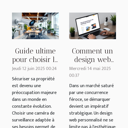
Guide ultime
Comment un
pour choisir la
design web
bonne caméra
personnalisé
Jeudi 12 juin 2025 00:24
Mercredi 14 mai 2025
00:37
de
peut
Sécuriser sa propriété
surveillance
transformer
est devenu une
Dans un marché saturé
préoccupation majeure
par une concurrence
votre
dans un monde en
féroce, se démarquer
entreprise
constante évolution.
devient un impératif
Choisir une caméra de
stratégique. Un design
surveillance adaptée à
web personnalisé ne se
ses besoins permet de
limite pas à l'esthétique;