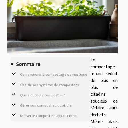
Le
Sommaire
compostage
urbain séduit
Comprendre le compostage domestique
de plus en
Choisir son système de compostage
plus de
citadins
Quels déchets composter ?
soucieux de
Gérer son compost au quotidien
réduire leurs
déchets.
Utiliser le compost en appartement
Même dans