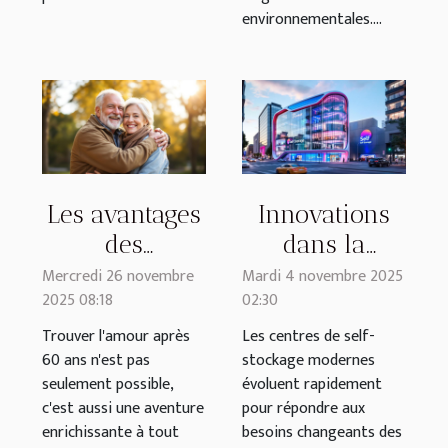
environnementales....
Les avantages
Innovations
des
dans la
plateformes
conception de
Mercredi 26 novembre
Mardi 4 novembre 2025
2025 08:18
02:30
dédiées aux
centres de
plus de 60 ans
self-stockage
Trouver l'amour après
Les centres de self-
60 ans n'est pas
stockage modernes
pour trouver
modernes
seulement possible,
évoluent rapidement
l'amour
c'est aussi une aventure
pour répondre aux
enrichissante à tout
besoins changeants des