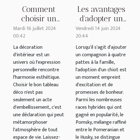
Comment
Les avantages
choisir un
d'adopter un
tableau déco
chiot Pomsky
Mardi 16 juillet 2024
Vendredi 14 juin 2024
00:42
20:44
qui
auprès d'un
transforme
élevage
La décoration
Lorsqu'il s'agit d'ajouter
d'intérieur est un
un compagnon à quatre
votre intérieur
familial dédié
univers où l'expression
pattes à la famille,
personnelle rencontre
l'adoption d'un chiot est
l'harmonie esthétique.
un moment empreint
Choisir le bon tableau
d'excitation et de
déco n'est pas
promesses de bonheur.
seulement un acte
Parmi les nombreuses
d'embellissement, c'est
races hybrides qui ont
une déclaration qui peut
gagné en popularité, le
métamorphoser
Pomsky, mélange raffiné
l'atmosphère de tout
entre le Pomeranian et
espace de vie. Laissez-
le Husky, se distingue