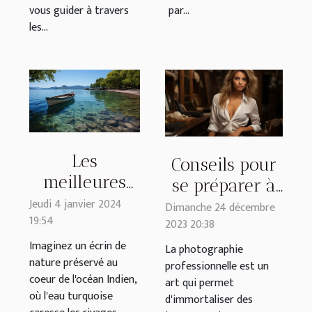
vous guider à travers
par...
les...
Les
Conseils pour
meilleures
se préparer à
activités à
Jeudi 4 janvier 2024
une séance
Dimanche 24 décembre
19:54
faire lors
2023 20:38
photo
d'une sortie
Imaginez un écrin de
professionnelle
La photographie
nature préservé au
en bateau à
professionnelle est un
coeur de l'océan Indien,
art qui permet
Mayotte
où l'eau turquoise
d'immortaliser des