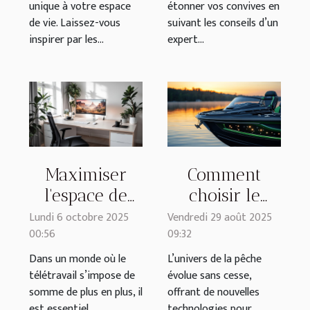
unique à votre espace
étonner vos convives en
de vie. Laissez-vous
suivant les conseils d’un
inspirer par les...
expert...
Maximiser
Comment
l'espace de
choisir le
travail chez
meilleur
Lundi 6 octobre 2025
Vendredi 29 août 2025
00:56
09:32
soi : conseils
bateau
pratiques et
amorceur
Dans un monde où le
L’univers de la pêche
télétravail s’impose de
évolue sans cesse,
astuces
pour vos
somme de plus en plus, il
offrant de nouvelles
sessions de
est essentiel
technologies pour