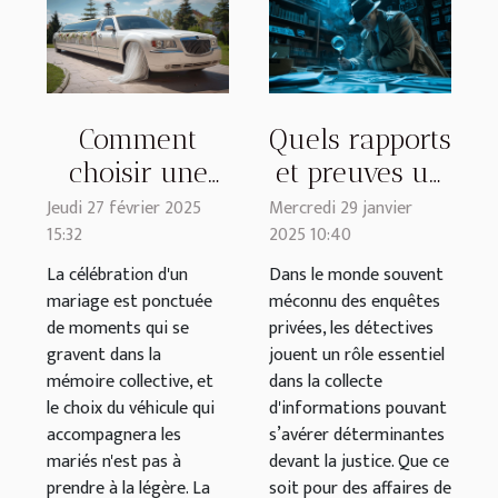
Comment
Quels rapports
choisir une
et preuves un
limousine de
détective privé
Jeudi 27 février 2025
Mercredi 29 janvier
15:32
2025 10:40
mariage pour
peut-il
une
fournir pour
La célébration d'un
Dans le monde souvent
mariage est ponctuée
méconnu des enquêtes
expérience
la justice ?
de moments qui se
privées, les détectives
inoubliable ?
gravent dans la
jouent un rôle essentiel
mémoire collective, et
dans la collecte
le choix du véhicule qui
d'informations pouvant
accompagnera les
s’avérer déterminantes
mariés n'est pas à
devant la justice. Que ce
prendre à la légère. La
soit pour des affaires de