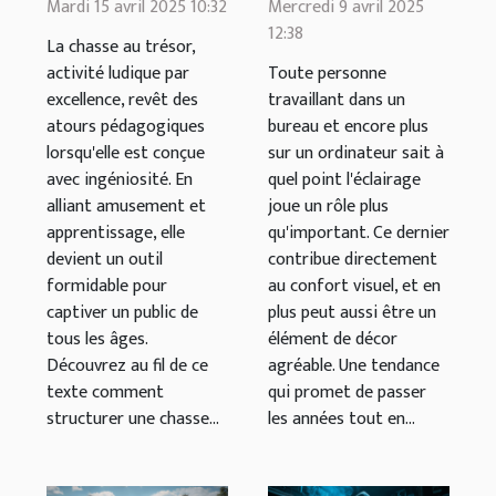
chasse au
abat-jours en
Mardi 15 avril 2025 10:32
Mercredi 9 avril 2025
12:38
trésor
métal à
La chasse au trésor,
éducative
adopter pour
activité ludique par
Toute personne
excellence, revêt des
travaillant dans un
pour tous les
mon bureau ?
atours pédagogiques
bureau et encore plus
âges
lorsqu'elle est conçue
sur un ordinateur sait à
avec ingéniosité. En
quel point l'éclairage
alliant amusement et
joue un rôle plus
apprentissage, elle
qu'important. Ce dernier
devient un outil
contribue directement
formidable pour
au confort visuel, et en
captiver un public de
plus peut aussi être un
tous les âges.
élément de décor
Découvrez au fil de ce
agréable. Une tendance
texte comment
qui promet de passer
structurer une chasse...
les années tout en...