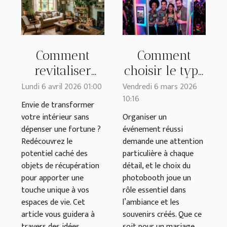
Comment
Comment
revitaliser
choisir le type
votre espace
de photobooth
Lundi 6 avril 2026 01:00
Vendredi 6 mars 2026
10:16
avec des
idéal pour
Envie de transformer
objets de
votre
votre intérieur sans
Organiser un
dépenser une fortune ?
événement réussi
récupération ?
événement ?
Redécouvrez le
demande une attention
potentiel caché des
particulière à chaque
objets de récupération
détail, et le choix du
pour apporter une
photobooth joue un
touche unique à vos
rôle essentiel dans
espaces de vie. Cet
l’ambiance et les
article vous guidera à
souvenirs créés. Que ce
travers des idées
soit pour un mariage,