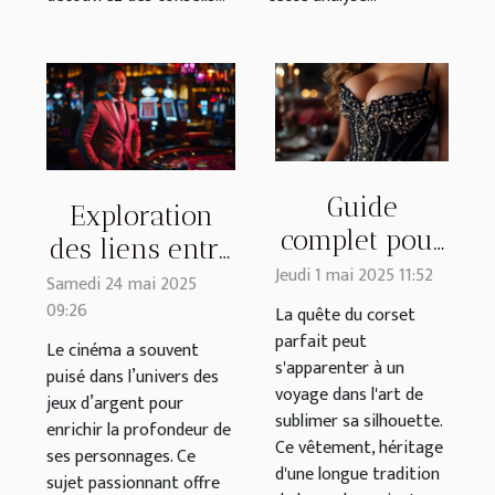
Guide
Exploration
complet pour
des liens entre
choisir un
Jeudi 1 mai 2025 11:52
jeux d'argent
Samedi 24 mai 2025
corset qui
09:26
et
La quête du corset
met en
parfait peut
développement
Le cinéma a souvent
s'apparenter à un
valeur
puisé dans l’univers des
de
voyage dans l'art de
jeux d’argent pour
personnages
sublimer sa silhouette.
enrichir la profondeur de
au cinéma
Ce vêtement, héritage
ses personnages. Ce
d'une longue tradition
sujet passionnant offre