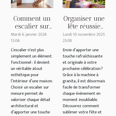
Comment un
Organiser une
escalier sur
fête réussie
mesure
avec une
Mardi 6 janvier 2026
Lundi 10 novembre 2025
12:06
23:08
améliore-t-il
machine à
l’esthétique de
granita
L’escalier n’est plus
Envie d’apporter une
simplement un élément
touche rafraîchissante
votre maison
fonctionnel : il devient
et originale à votre
?
un véritable atout
prochaine célébration ?
esthétique pour
Grâce à la machine à
l’intérieur d’une maison.
granita, il est désormais
Choisir un escalier sur
facile de transformer
mesure permet de
chaque événement en
valoriser chaque détail
moment inoubliable.
architectural et
Découvrez comment
d’apporter une touche
sublimer votre fête et