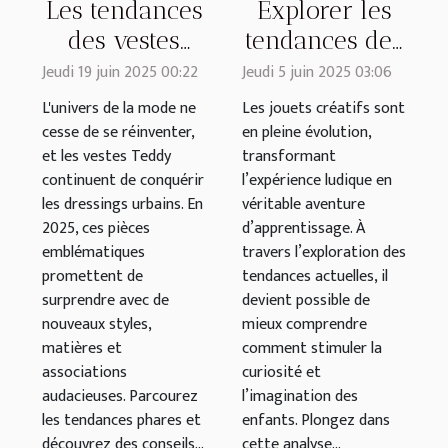
Les tendances
Explorer les
des vestes
tendances des
Teddy pour
jouets créatifs
Jeudi 19 juin 2025 00:22
Jeudi 5 juin 2025 03:06
2025 : styles
pour enfants
L'univers de la mode ne
Les jouets créatifs sont
et conseils
cesse de se réinventer,
en pleine évolution,
et les vestes Teddy
transformant
continuent de conquérir
l’expérience ludique en
les dressings urbains. En
véritable aventure
2025, ces pièces
d’apprentissage. À
emblématiques
travers l’exploration des
promettent de
tendances actuelles, il
surprendre avec de
devient possible de
nouveaux styles,
mieux comprendre
matières et
comment stimuler la
associations
curiosité et
audacieuses. Parcourez
l’imagination des
les tendances phares et
enfants. Plongez dans
découvrez des conseils...
cette analyse...