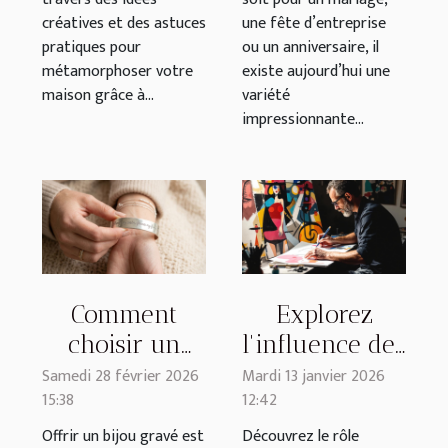
créatives et des astuces
une fête d’entreprise
pratiques pour
ou un anniversaire, il
métamorphoser votre
existe aujourd’hui une
maison grâce à...
variété
impressionnante...
Comment
Explorez
choisir un
l'influence des
message
estampes dans
Samedi 28 février 2026
Mardi 13 janvier 2026
15:38
12:42
parfait pour
l'art moderne
un bijou gravé
par Pablo
Offrir un bijou gravé est
Découvrez le rôle