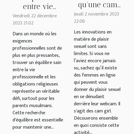
qu’une cam
entre vie
girl ?
Jeudi 2 novembre 2023
professionnelle
Vendredi 22 décembre
22:06
2023 21:02
et obligations
Les innovations en
religieuses
Dans un monde où les
matière de plaisir
exigences
pour les
sexuel sont sans
professionnelles sont de
parents
limites. Si vous ne
plus en plus pressantes,
musulmans
l’aviez encore jamais
trouver un équilibre sain
su, sachez qu’il existe
entre la vie
des femmes en ligne
professionnelle et les
qui peuvent vous
obligations religieuses
donner du plaisir sexuel
représente un véritable
en se dénudant
défi, surtout pour les
derrière leur webcam. Il
parents musulmans.
s'agit des cam girl.
Cette recherche
Découvrons ensemble
d'équilibre est essentielle
en quoi consiste cette
pour maintenir une...
activité...